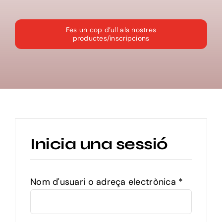
Agenda d’activitats
Fes un cop d’ull als nostres
productes/inscripcions
El temps
Galeries
Taulell d’anuncis
Inicia una sessió
Contacte
Nom d'usuari o adreça electrònica
*